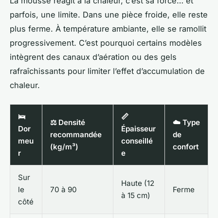
La mousse réagit à la chaleur, c’est sa force… et
parfois, une limite. Dans une pièce froide, elle reste
plus ferme. À température ambiante, elle se ramollit
progressivement. C’est pourquoi certains modèles
intègrent des canaux d’aération ou des gels
rafraîchissants pour limiter l’effet d’accumulation de
chaleur.
🛌
📏
⚖️ Densité
☁️ Type
Dor
Épaisseur
recommandée
de
meu
conseillé
(kg/m³)
confort
r
e
Sur
Haute (12
le
70 à 90
Ferme
à 15 cm)
côté